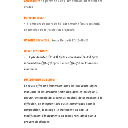
Accessibilité
:
à partir de 7 ans, sur décision du conseil des
études
Durée du cours
:
• 2 périodes de cours de 50′ par semaine (cours collectif)
en fonction de la formation proposée.
HORAIRE 2025-2026
:
Rance Mercredi 17h10-20h30
DUREE DES ETUDES
:
• Cycle débutant(F1-F3) Cycle élémentaire(F4-F5) Cycle
intermédiaire(Q1-Q3),Cycle avancé (Q4-Q5) en 13 années
maximum
DESCRIPTION DU COURS:
Ce cours offre une immersion dans les nouveaux styles
musicaux et les avancées technologiques en musique. Il
couvre l’ensemble du processus musical, de la création à la
diffusion, en intégrant des outils numériques pour la
composition, le mixage, le traitement du son, la
modification d’instruments en temps réel, ainsi que la
gravure de disques.