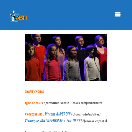
CHANT CHORAL
Type de cours
: formation vocale – cours complémentaire
Vincent AUVERDIN
PROFESSEURS
:
(choeur ado/adultes)
Véronique VAN STEENKISTE
Eric DEPREZ
&
(choeur enfants)