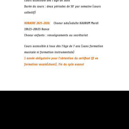
Cours accessible dès l’âge de 5ans
Durée du cours : deux périodes de 50′ par semaine (cours
collectif)
HORAIRE 2025-2026
: Choeur ado/adulte KAURUM Mardi
19h15-20h55 Rance
Choeur enfants : renseignements au secrétariat
Cours accessible à tous dès l’âge de 7 ans (sans formation
musicale ni formation instrumentale)
1 année obligatoire pour l’obtention du certificat Q5 en
formation vocale(chant). Fin du cycle avancé