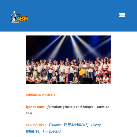
FORMATION MUSICALE
Type de cours
: formation générale et théorique – cours de
base
Véronique VANSTEENKISTE
Thierry
PROFESSEURS
:
,
BOUILLET,
Eric DEPREZ