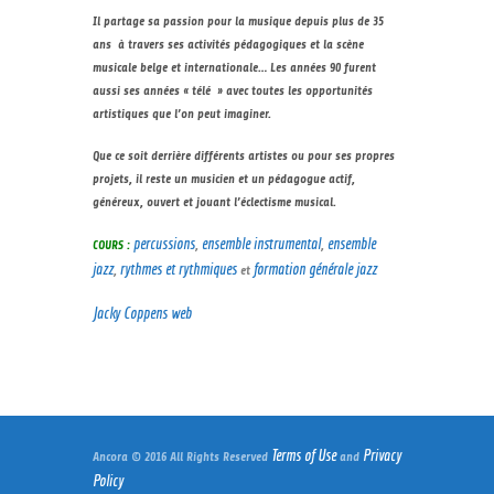
Il partage sa passion pour la musique depuis plus de 35
ans à travers ses activités pédagogiques et la scène
musicale belge et internationale… Les années 90 furent
aussi ses années « télé » avec toutes les opportunités
artistiques que l’on peut imaginer.
Que ce soit derrière différents artistes ou pour ses propres
projets, il reste un musicien et un pédagogue actif,
généreux, ouvert et jouant l’éclectisme musical.
percussions
ensemble instrumental
ensemble
COURS :
,
,
jazz
rythmes et rythmiques
formation générale jazz
,
et
Jacky Coppens web
Terms of Use
Privacy
Ancora © 2016 All Rights Reserved
and
Policy